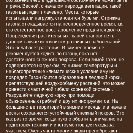
сохранении его в идеальном состоянии не может быть
и речи. Весной, с началом периода вегетации, такой
газон выглядит плачевно. Места, которые
испытывали нагрузку, становятся бурыми. Стрижка
газона откладывается на неопределенное время, т.к.
его естественное восстановление продлится долго.
Повреждения растительных тканей становятся в
данном случае источником различных заболеваний.
Это ослабляет растения. В зимнее время не
рекомендуется ходить по газону, пока нет
достаточного снежного покрова. Если зимой газон не
подвергается нагрузкам, то низкие температуры и
неблагоприятные климатические условия ему не
повредят. Газон боится образования ледяной корки,
препятствующей воздухообмену растений, что может
привести к частичной гибели корневой системы.
Разрушайте ледяную корку при помощи
обыкновенных граблей и других инструментов. На
большинстве территорий в зимние месяцы и в начале
весны сохраняется устойчивый снежный покров. Это
как раз то время, когда нужно обратить внимание на
подготовку техники и инструментов для ухода за
участком. Очень часто многие люди пренебрегают