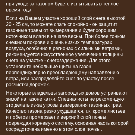
при уходе за газоном будете испытывать в теплое
время года.
Если на Вашем участке хороший слой снега высотой
20 - 25 см, то можете спать спокойно - он защитит
газонные травы от вымерзания и будет хорошим
источником влаги в начале весны. При более тонком
снежном покрове и очень низких температурах
воздуха, особенно в регионах с сильными ветрами,
рекомендуется искусственное увеличение толщины
снега на участке - снегозадержание. Для этого
установите небольшие щиты на газон
перпендикулярно преобладающему направлению
ветра, или распределяйте снег по участку после
расчистки дорожек.
Некоторые владельцы загородных домов устраивают
зимой на газоне катки. Специалисты не рекомендуют
это делать из-за угрозы вымерзания газонных трав.
Качество газона резко ухудшается, т.к. кроме листьев
и побегов промерзает и верхний слой почвы,
повреждая корневую систему, основная часть которой
сосредоточена именно в этом слое почвы.