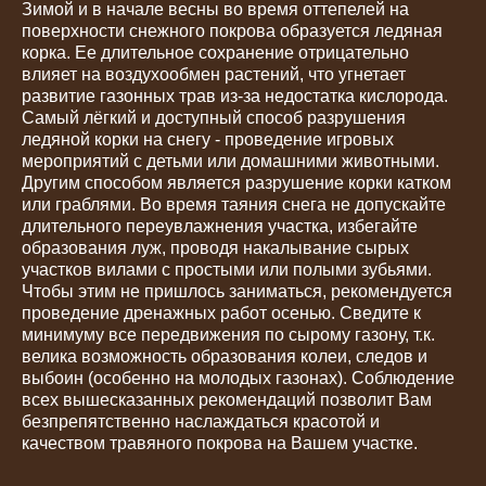
Зимой и в начале весны во время оттепелей на
поверхности снежного покрова образуется ледяная
корка. Ее длительное сохранение отрицательно
влияет на воздухообмен растений, что угнетает
развитие газонных трав из-за недостатка кислорода.
Самый лёгкий и доступный способ разрушения
ледяной корки на снегу - проведение игровых
мероприятий с детьми или домашними животными.
Другим способом является разрушение корки катком
или граблями. Во время таяния снега не допускайте
длительного переувлажнения участка, избегайте
образования луж, проводя накалывание сырых
участков вилами с простыми или полыми зубьями.
Чтобы этим не пришлось заниматься, рекомендуется
проведение дренажных работ осенью. Сведите к
минимуму все передвижения по сырому газону, т.к.
велика возможность образования колеи, следов и
выбоин (особенно на молодых газонах). Соблюдение
всех вышесказанных рекомендаций позволит Вам
безпрепятственно наслаждаться красотой и
качеством травяного покрова на Вашем участке.