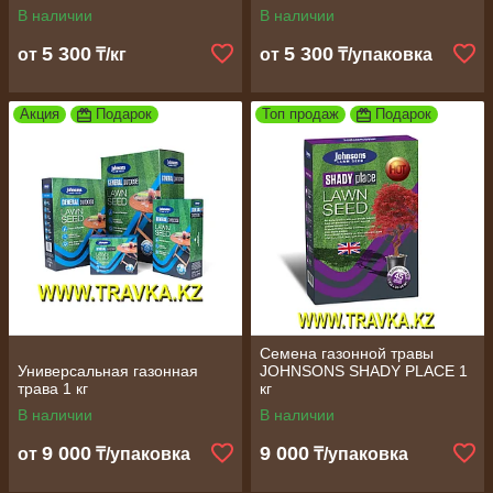
В наличии
В наличии
5 300
5 300
от
₸/кг
от
₸/упаковка
Акция
Подарок
Топ продаж
Подарок
Семена газонной травы
Универсальная газонная
JOHNSONS SHADY PLACE 1
трава 1 кг
кг
В наличии
В наличии
9 000
9 000
от
₸/упаковка
₸/упаковка