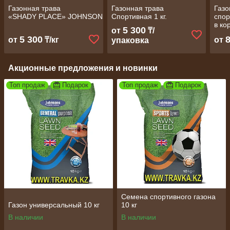
Газонная трава
Газонная трава
Газо
«SHADY PLACE» JOHNSONS
Спортивная 1 кг.
спор
в ко
5 300
от
₸/
5 300
от
₸/кг
от
упаковка
Акционные предложения и новинки
Топ продаж
Подарок
Топ продаж
Подарок
Семена спортивного газона
Газон универсальный 10 кг
10 кг
В наличии
В наличии