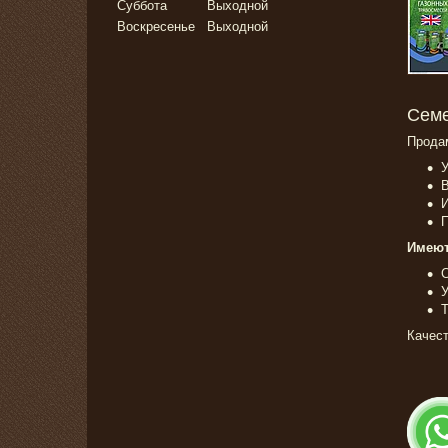
Суббота
Выходной
Воскресенье
Выходной
Семе
Продам
У
И
П
Имеют
С
У
Т
Качест