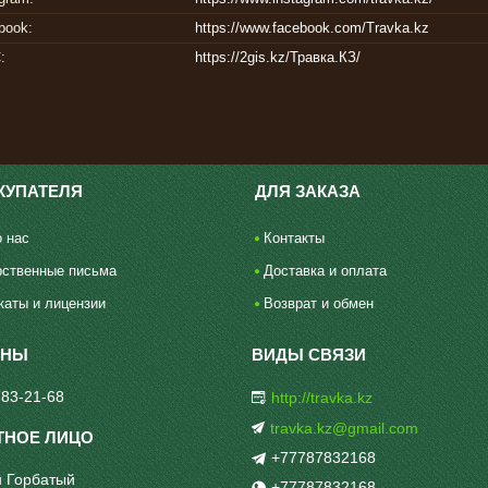
book
https://www.facebook.com/Travka.kz
С
https://2gis.kz/Травка.КЗ/
КУПАТЕЛЯ
ДЛЯ ЗАКАЗА
 нас
Контакты
рственные письма
Доставка и оплата
каты и лицензии
Возврат и обмен
783-21-68
http://travka.kz
travka.kz@gmail.com
+77787832168
 Горбатый
+77787832168