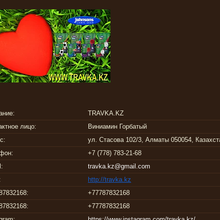
TRAVKA.KZ
Виниамин Горбатый
ул. Стасова 102/3, Алматы 050054, Казахс
+7 (778) 783-21-68
travka.kz@gmail.com
http://travka.kz
+77787832168
+77787832168
agram
https://www.instagram.com/travka.kz/