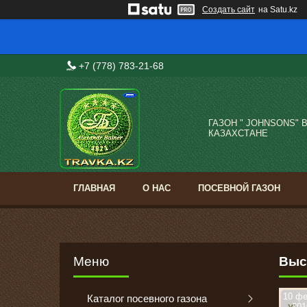
Создать сайт
на Satu.kz
+7 (778) 783-21-68
ГАЗОН " JOHNSONS" 
КАЗАХСТАНЕ
ГЛАВНАЯ
О НАС
ПОСЕВНОЙ ГАЗОН
Выст
10 фе
Каталог посевного газона
201