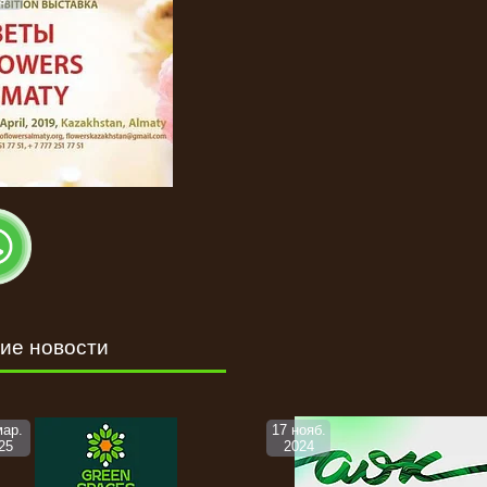
ие новости
мар.
17 нояб.
25
2024