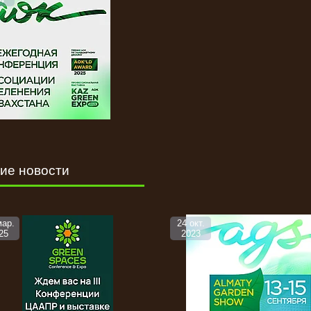
ие новости
мар.
24 окт.
25
2023