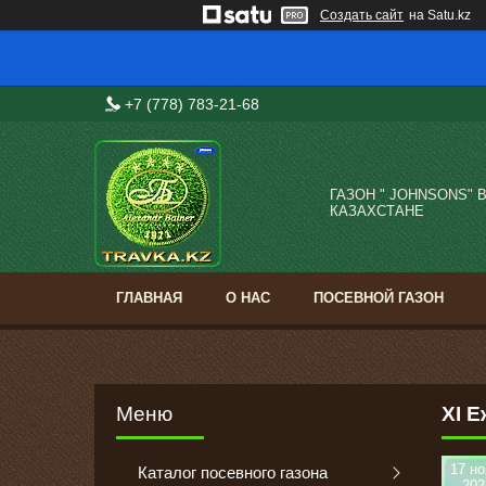
Создать сайт
на Satu.kz
+7 (778) 783-21-68
ГАЗОН " JOHNSONS" 
КАЗАХСТАНЕ
ГЛАВНАЯ
О НАС
ПОСЕВНОЙ ГАЗОН
ХI 
17 но
Каталог посевного газона
202